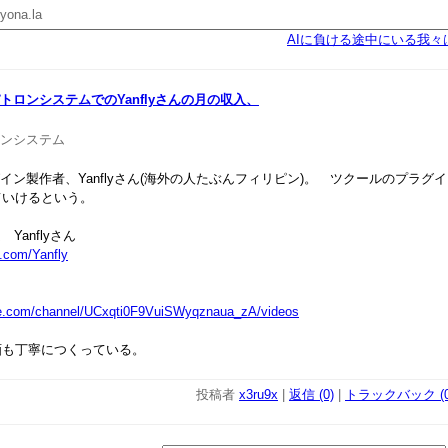
yona.la
AIに負ける途中にいる我
トロンシステムでのYanflyさんの月の収入、
ンシステム
グイン製作者、Yanflyさん(海外の人たぶんフィリピン)。 ツクールのプラグ
ていけるという。
Yanflyさん
n.com/Yanfly
be.com/channel/UCxqti0F9VuiSWyqznaua_zA/videos
も丁寧につくっている。
投稿者
x3ru9x
|
返信 (0)
|
トラックバック (0