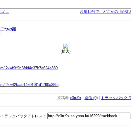
a/ ...
台風19号で、どこかの川が氾
った二つの顔
r
(拡大)
.com/i?k=f9ff9c3fdd4c37b7e624a330
.com/i?k=42faad14501f81d1790a38fe
投稿者
x3ru9x
|
返信 (0)
|
トラックバック (0
のトラックバックアドレス：