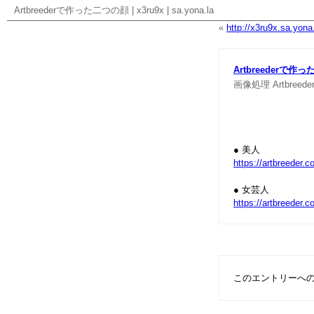
Artbreederで作った二つの顔
|
x3ru9x
|
sa.yona.la
«
http://x3ru9x.sa.yona.l
Artbreederで作
画像処理
Artbreede
● 美人
https://artbreeder
● 女芸人
https://artbreeder
このエントリーへ