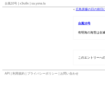
台風10号
|
x3ru9x
|
sa.yona.la
«
広島原爆の日の前日に
台風10号
有明海の海苔は全
このエントリーへ
API
|
利用規約
|
プライバシーポリシー
|
お問い合わせ