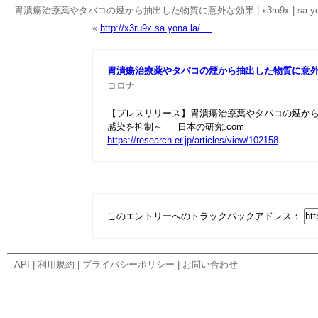
胃潰瘍治療薬やタバコの煙から抽出した物質に意外な効果
|
x3ru9x
|
sa.y
«
http://x3ru9x.sa.yona.la/ ...
胃潰瘍治療薬やタバコの煙から抽出した物質に意
コロナ
【プレスリリース】胃潰瘍治療薬やタバコの煙か
感染を抑制～ ｜ 日本の研究.com
https://research-er.jp/articles/view/102158
このエントリーへのトラックバックアドレス：
API
|
利用規約
|
プライバシーポリシー
|
お問い合わせ