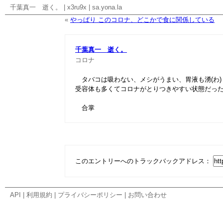
千葉真一 逝く。
|
x3ru9x
|
sa.yona.la
«
やっぱり このコロナ、どこかで食に関係している
千葉真一 逝く。
コロナ
タバコは吸わない、メシがうまい、胃液も湧(わ)
受容体も多くてコロナがとりつきやすい状態だっ
合掌
このエントリーへのトラックバックアドレス：
API
|
利用規約
|
プライバシーポリシー
|
お問い合わせ