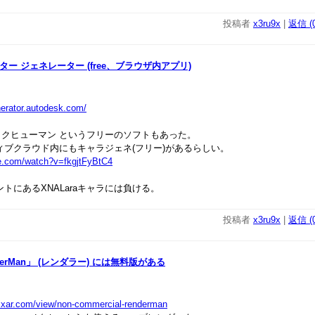
投稿者
x3ru9x
|
返信 (0
ラクター ジェネレーター (free、ブラウザ内アプリ)
nerator.autodesk.com/
クヒューマン というフリーのソフトもあった。
ィブクラウド内にもキャラジェネ(フリー)があるらしい。
be.com/watch?v=fkgjtFyBtC4
トにあるXNALaraキャラには負ける。
投稿者
x3ru9x
|
返信 (0
erMan」 (レンダラー) には無料版がある
pixar.com/view/non-commercial-renderman