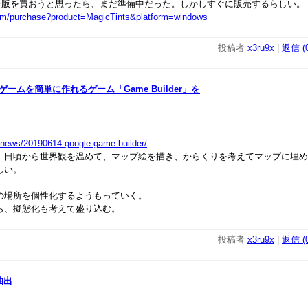
版を買おうと思ったら、まだ準備中だった。しかしすぐに販売するらしい。
com/purchase?product=MagicTints&platform=windows
投稿者
x3ru9x
|
返信 (0
Dゲームを簡単に作れるゲーム「Game Builder」を
t/news/20190614-google-game-builder/
 日頃から世界観を温めて、マップ絵を描き、からくりを考えてマップに埋め
しい。
の場所を個性化するようもっていく。
ら、擬態化も考えて盛り込む。
投稿者
x3ru9x
|
返信 (0
抽出