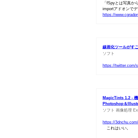
「fSpyとは写真
importアドオンで
https://www.cgradpr
線画化ツールがすご
ソフト
https://twitter.co
MagicTints 
Photoshop＆Illu
st
ソフト
画像処理
Ex
https://3dnchu.com/
これはいい。