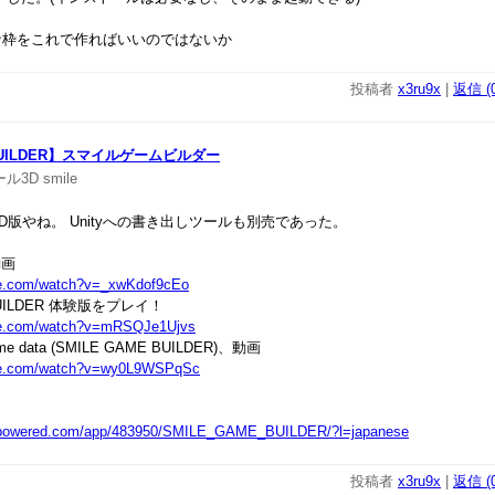
枠をこれで作ればいいのではないか
投稿者
x3ru9x
|
返信 (0
 BUILDER】スマイルゲームビルダー
ール3D
smile
D版やね。 Unityへの書き出しツールも別売であった。
動画
be.com/watch?v=_xwKdof9cEo
 BUILDER 体験版をプレイ！
ube.com/watch?v=mRSQJe1Ujvs
game data (SMILE GAME BUILDER)、動画
ube.com/watch?v=wy0L9WSPqSc
ampowered.com/app/483950/SMILE_GAME_BUILDER/?l=japanese
投稿者
x3ru9x
|
返信 (0