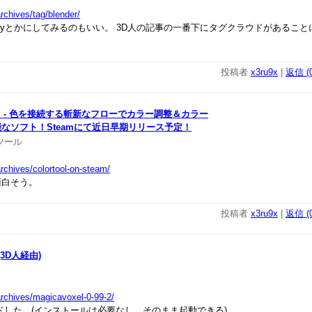
rchives/tag/blender/
ろunityとかにしてみるのもいい。 3D人の記事の一番下にタグクラウドがあるこ
投稿者
x3ru9x
|
返信 (0
Tool - 色を接続する斬新なフローでカラー調整＆カラー
能なソフト！
Steamにて近日早期リリース予定！
ツール
rchives/colortool-on-steam/
白そう。
投稿者
x3ru9x
|
返信 (0
9 (3D人経由)
archives/magicavoxel-0-99-2/
した。(インストールは必要なし、そのまま起動できる)