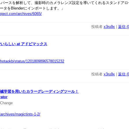
からパースを解析して、撮影時のカメラレンズ設定を導いてくれるスタンドアロー
データをBlenderにインポートします。」
oject.com/archives/6065/
投稿者
x3ru9x
|
返信 (0
いらしい at アドビマックス
m/shotaokb/status/1201809896578015232
投稿者
x3ru9x
|
返信 (0
1.2 - 機械学習を用いたカラーグレーディングツール！
rator
Change
archives/magictints-1-2/