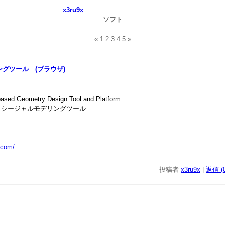
x3ru9x
ソフト
«
1
2
3
4
5
»
ングツール (ブラウザ)
based Geometry Design Tool and Platform
ロシージャルモデリングツール
.com/
投稿者
x3ru9x
|
返信 (0