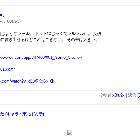
or」
ール
001GC
じようなツール。 ドット絵じゃくてツルツル絵。 英語。
ml5に書き出せるけどこれはできない。 その差は大きい。
ampowered.com/app/347400/001_Game_Creator/
001.com/
画
be.com/watch?v=d1wRKx8b_6k
投稿者
x3ru9x
|
返信 (0
た (キャラ : 東北ずん子)