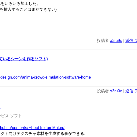
をいろいろ加工した。
景画を挿入することはまだできない)
投稿者
x3ru9x
|
返信 (0
歩いているシーンを作るソフト)
z-design.com/anima-crowd-simulation-software-home
投稿者
x3ru9x
|
返信 (0
r
ービス
ソフト
thub.io/contents/EffectTextureMaker/
ェクト向けテクスチャ素材を生成する事ができる。