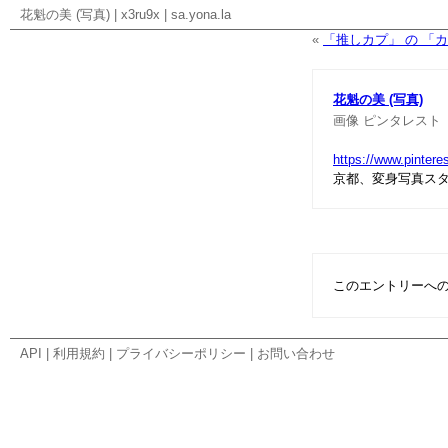
花魁の美 (写真)
|
x3ru9x
|
sa.yona.la
«
「推しカプ」 の 「
花魁の美 (写真)
画像
ピンタレスト
https://www.pintere
京都、変身写真ス
このエントリーへ
API
|
利用規約
|
プライバシーポリシー
|
お問い合わせ