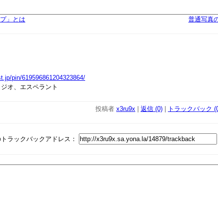
カプ」とは
普通写真
st.jp/pin/619596861204323864/
タジオ、エスペラント
投稿者
x3ru9x
|
返信 (0)
|
トラックバック (0
のトラックバックアドレス：