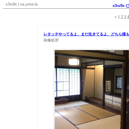
x3ru9x
|
sa.yona.la
x3ru9x
«
1
2
3
レタッチやってるよ、まだ生きてるよ、どちら様
画像処理