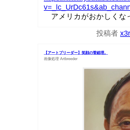
v=_lc_UrDc61s&ab_chan
アメリカがおかしくな
投稿者
x3
【アートブリーダー】笑顔の菅総理。
画像処理
Artbreeder