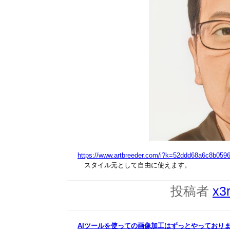
https://www.artbreeder.com/i?k=52ddd68a6c8b059
スタイル元として自由に使えます。
投稿者
x3
AIツールを使っての画像加工はずっとやっており