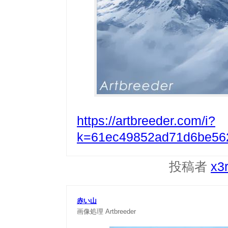
https://artbreeder.com/i?
k=61ec49852ad71d6be56
投稿者
x3
赤い山
画像処理
Artbreeder