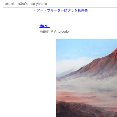
赤い山
|
x3ru9x
|
sa.yona.la
«
アートブリーダー顔グラを色調整
赤い山
画像処理
Artbreeder