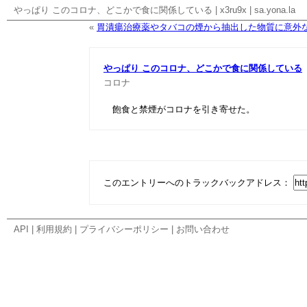
やっぱり このコロナ、どこかで食に関係している
|
x3ru9x
|
sa.yona.la
«
胃潰瘍治療薬やタバコの煙から抽出した物質に意外な効 
やっぱり このコロナ、どこかで食に関係している
コロナ
飽食と禁煙がコロナを引き寄せた。
このエントリーへのトラックバックアドレス：
API
|
利用規約
|
プライバシーポリシー
|
お問い合わせ