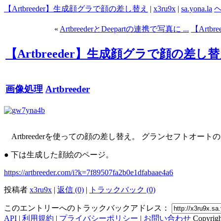
【Artbreeder】生成顔グラで顔の差し替え
|
x3ru9x
|
sa.yona.la
«
ArtbreederとDeepartの連携で写真に ...
【Artb
【Artbreeder】生成顔グラで顔の差し
画像処理
Artbreeder
Artbreederを使っての顔の差し替え。 グランセフトオート
● 下は生成した顔絵のページ。
https://artbreeder.com/i?k=7f89507fa2b0e1dfabaae4a6
投稿者
x3ru9x
|
返信 (0)
|
トラックバック (0)
このエントリーへのトラックバックアドレス：
API
|
利用規約
|
プライバシーポリシー
|
お問い合わせ
Copyrig