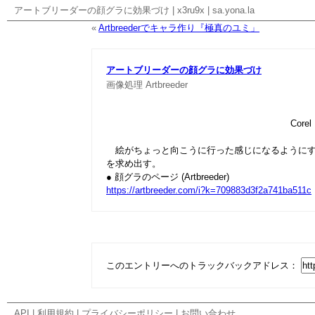
アートブリーダーの顔グラに効果づけ
|
x3ru9x
|
sa.yona.la
«
Artbreederでキャラ作り『極真のユミ」
アートブリーダーの顔グラに効果づけ
画像処理
Artbreeder
Corel
絵がちょっと向こうに行った感じになるようにする
を求め出す。
● 顔グラのページ (Artbreeder)
https://artbreeder.com/i?k=709883d3f2a741ba511c
このエントリーへのトラックバックアドレス：
API
|
利用規約
|
プライバシーポリシー
|
お問い合わせ