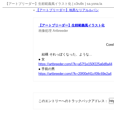
【アートブリーダー】生頼範義風イラスト化
|
x3ru9x
|
sa.yona.la
«
【アートブリーダー】地黒なリアルルパン
【アートブリーダー】生頼範義風イラスト化
画像処理
Artbreeder
Core
結構 それっぽくなった、ような...
● 女
https://artbreeder.com/i?k=a57f1e150f225a6d8a44
● 手前の男
https://artbreeder.com/i?k=20f00ef41cf09c69e2a4
このエントリーへのトラックバックアドレス：