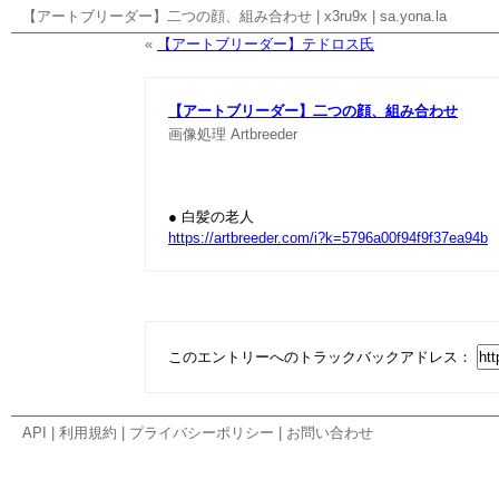
【アートブリーダー】二つの顔、組み合わせ
|
x3ru9x
|
sa.yona.la
«
【アートブリーダー】テドロス氏
【アートブリーダー】二つの顔、組み合わせ
画像処理
Artbreeder
● 白髪の老人
https://artbreeder.com/i?k=5796a00f94f9f37ea94b
このエントリーへのトラックバックアドレス：
API
|
利用規約
|
プライバシーポリシー
|
お問い合わせ