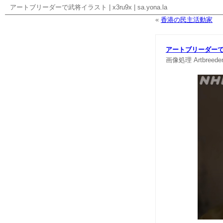
アートブリーダーで武将イラスト
|
x3ru9x
|
sa.yona.la
«
香港の民主活動家
アートブリーダー
画像処理
Artbreede