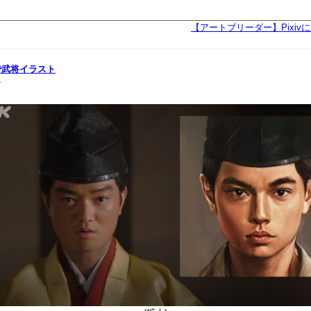
【アートブリーダー】Pixivに
で武将イラスト
r