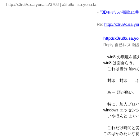
http://x3ru9x.sa.yona.la/3708
|
x3ru9x
|
sa.yona.la
«
"3Dモデルが簡単に共有
Re:
http://x3ru9x.sa.yo
http://x3ru9x.sa.y
Reply
自己レス
雑
win8 の環境を
win8 は面食らう
これは当分 触れ
封印 封印 ふー
あー 頭が痛い。
特に、加入プロバイ
windows エッ
いやほんと まい
これだけ時間と労力
このばかみたいな徒