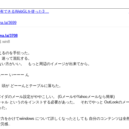
できるWebGLを使った3 ...
na.la/3699
ona.la/3708
感
win8
整えるのを手伝った。
。 迷って混乱する。
ない方がいい。 もっと周辺のイメージが出来てから。
ー いーーー ん
 頭が どーーんとテーブルに落ちた。
ダのメール設定がややこしい。 (GメールやYahooメールなら簡単)
センシャル というのをインストする必要があった。 それでやっと OutLookの
った。
をかけてwiindows について詳しくなったとしても 自分のコンテンツは全
労感..