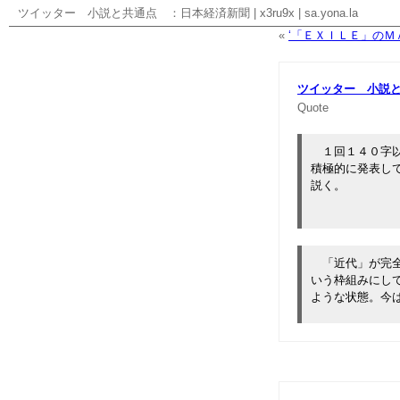
ツイッター 小説と共通点 ：日本経済新聞
|
x3ru9x
|
sa.yona.la
«
‘「ＥＸＩＬＥ」のＭ
ツイッター 小説
Quote
１回１４０字以
積極的に発表し
説く。
「近代」が完全
いう枠組みにし
ような状態。今