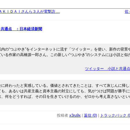
ＡＫＩＤＡＩさんら３人が電撃訪 ...
佐
と共通点 ：日本経済新聞
内の“つぶやき”をインターネットに流す「ツイッター」を使い、新作の背景
ている作家の高橋源一郎さん。この新しい“つぶやき”のシステムには小説と似
ツイッター 小説と共通
に終わったと実感している。価値とされてきたことは、すべて灰じんに帰し
ても、あるいは共産主義と資本主義の対立にしても、気がつけば問題が勝手に
は、何をどうすれば、その日を生きていけるのか、ゼロから考え直さないとい
投稿者
x3ru9x
|
返信 (0)
|
トラックバック (0