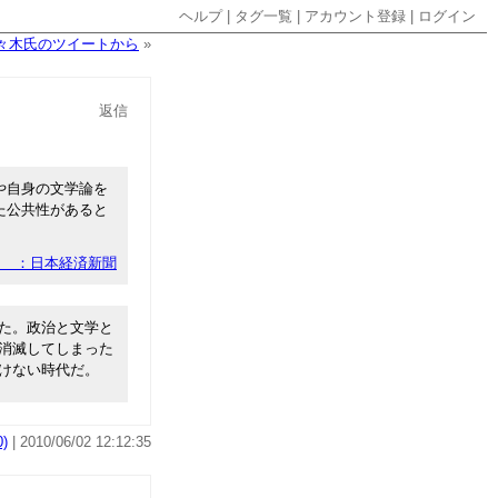
ヘルプ
|
タグ一覧
|
アカウント登録
|
ログイン
々木氏のツイートから
»
返信
や自身の文学論を
た公共性があると
点 ：日本経済新聞
た。政治と文学と
消滅してしまった
けない時代だ。
)
| 2010/06/02 12:12:35