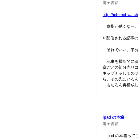
電子書籍
http://internet.wa
食指が動くなー
> 配信される記事
それでいい、半分
記事を横断的に読
章ごとの部分売り
キャプチャしての
ら、その先にいろ
もちろん再構成したも
ipad の本箱
電子書籍
ipad の本箱っ