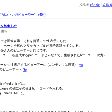
投稿者
x3ru9x
|
返信 (0
ってAjaxマンガビューワー’ (404)
fork した
子書籍
は画像表示、それを普通にhtml 表示にした。
。 ページ推移のクリッカマブルが電子書籍っぼくなる。
弾さんのビューアーと同じです。
tml コードを生成するperl コードじゃなくて、生成されたhtml コードの方)
ーをhtml 表示するビューアーに (コンテンツは恐竜) -
さんのビューアー -
 タグをdiv タグに。
ages の値にそのままhtml コードを入れる。
 innerHTML に。
。