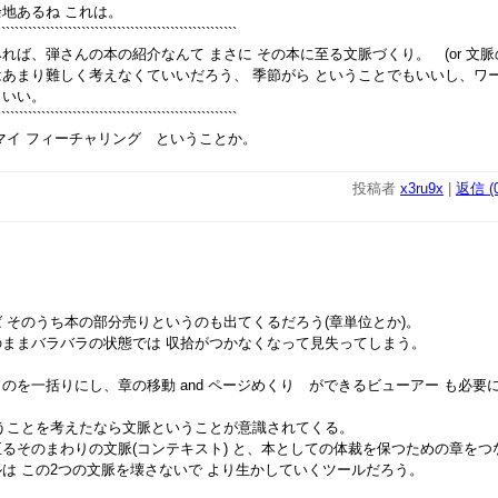
地あるね これは。
``````````````````````````````````````````````````````
ば、弾さんの本の紹介なんて まさに その本に至る文脈づくり。 (or 文脈
あまり難しく考えなくていいだろう、 季節がら ということでもいいし、ワ
もいい。
``````````````````````````````````````````````````````
マイ フィーチャリング ということか。
投稿者
x3ru9x
|
返信 (0
そのうち本の部分売りというのも出てくるだろう(章単位とか)。
ままバラバラの状態では 収拾がつかなくなって見失ってしまう。
を一括りにし、章の移動 and ページめくり ができるビューアー も必要
うことを考えたなら文脈ということが意識されてくる。
るそのまわりの文脈(コンテキスト) と、本としての体裁を保つための章をつ
 この2つの文脈を壊さないで より生かしていくツールだろう。