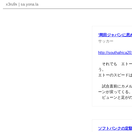
x3ru9x
|
sa.yona.la
‘岡田ジャパンに思
サッカー
http://southafrica2
それでも エトー
う。
エトーのスピードは
試合直前にカメル
ーンが戻ってくる。
ビューンと足がの
ソフトバンクの定