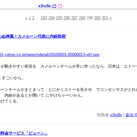
x3ru9x
«
1
2
…
293
294
295
296
297
298
299
300
301
»
わぬ神風！カメルーン代表に内紛勃発’
010.yahoo.co.jp/news/ndetail/20100601-00000013-ykf-spo
が動きやすい状況を カメルーンチームが常に作ったなら、日本は エトー
 すごいから。
ーンチームがまとまって、とにかくエトーを生かせ でコンセンサスがとれ
 内紛があるとか聞いて にやけちゃーいかん。
びてくる。
投稿者
x3ru9x
|
返信 (0
額料金サービス「ビューン」