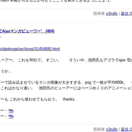
lash 本箱から立ち上がらせてここでも表示できるようにしよう。
投稿者
x3ru9x
|
返信 (0
ってAjaxマンガビューワー’ (404)
ー
r.jp/dankogai/archives/51454680.html
ューアー。 これを30分で。 すごい。 そういや、池田氏もアゴラでajax 
か...
で読み込ませているマンガ画像が大きすぎる、png で一枚が平均800k。
らこれはかなり速い。 池田氏のビューアーにはページめくりのアニメーショ
も これから使わせてもらおう。 thanks.
ー -
ー -
投稿者
x3ru9x
|
返信 (1