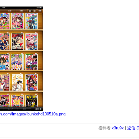
alth.com/images/ibunkohd100510a.png
投稿者
x3ru9x
|
返信 (0