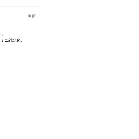
返信
た。
てミニ雑誌化。
で。