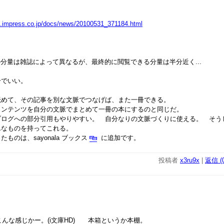
tch.impress.co.jp/docs/news/20100531_371184.html
。
の分量は雑誌によって異なるが、最終的に閲覧できる分量は半分近く...
でいい。
めて、その記事を別な文脈でつなげば、また一冊できる。
コンテンツを自分の文脈でまとめて一冊の本にするのと同じだ。
ブログへの部分引用もやりやすい。 自分なりの文脈づくりに使える。 そう
んなものを持ってこれる。
のは、sayonala ブックス
に追加です。
投稿者
x3ru9x
|
返信 (0
てこんな感じかー。(i文庫HD) 本箱というか本棚。