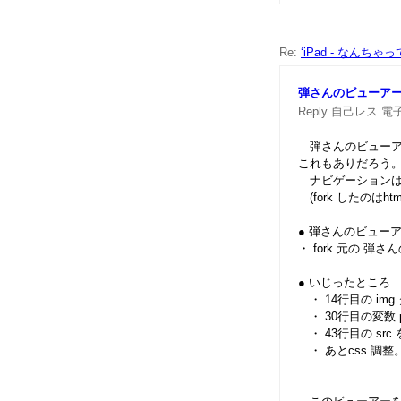
Re:
‘iPad - なんちゃ
弾さんのビューアーを
Reply
自己レス
電
弾さんのビューアー
これもありだろう
ナビゲーションは
(fork したのはh
● 弾さんのビューア
・ fork 元の 弾
● いじったところ
・ 14行目の img
・ 30行目の変数 p
・ 43行目の src を
・ あとcss 調整