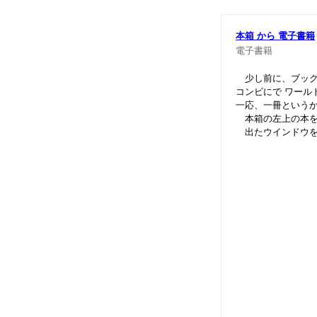
本箱 から 電子書籍
電子書籍
少し前に、ブックマ
コンビにで ワール
一応、一冊というか一部
本箱の左上の本を
出たウインドウを
sayona